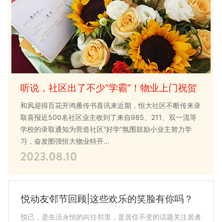
听说，社区出了不少“学霸”！物业上门祝贺
和风迎得百花开鸿雁传书喜讯来近期，恒大社区不断传来录
取喜报近500名社区业主收到了来自985、211、双一流等
学校的录取通知为营造社区“好学”氛围鼓励小业主努力学
习，奋发图强恒大物业特开...
2023.08.10
悦动友邻节回顾|这些欢乐的笑脸有你吗？
悦己，是生活永恒的向往邻里，是居住不变的话题关注居者