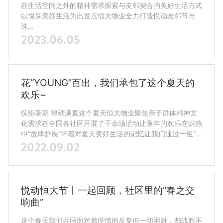
在生活空间之外的精神需求探索与友邻契合的美好生活方式
以悦享美好生活为出发点恒大物业全力打造悦动友邻节与
珠...
2023.06.05
花“YOUNG”百出，我们承包了这个夏天的
欢乐~
缤纷暑期 律动满夏这个夏天恒大物业聚焦亲子群体精神文
化需求在全国各社区开展了千余场活动让童年的欢乐在炽热
中“放肆舒展”怀着对夏天美好生活的记忆让我们通过一组“...
2022.09.02
悦动恒大节丨一起回顾，社区里的“春之交
响曲”
这个春天我们共同面对着疫情的反复但一切困难，都战胜不