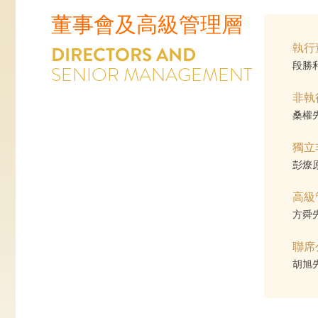
董事會及高級管理層
DIRECTORS AND
執行
段勝
SENIOR MANAGEMENT
非執
桑權
獨立
彭燎
高級
方舜
聯席
胡旭