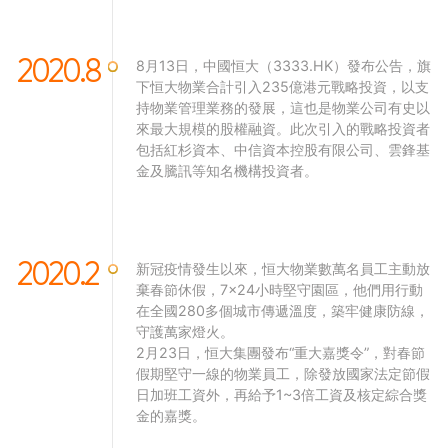
2020.8
8月13日，中國恒大（3333.HK）發布公告，旗
下恒大物業合計引入235億港元戰略投資，以支
持物業管理業務的發展，這也是物業公司有史以
來最大規模的股權融資。此次引入的戰略投資者
包括紅杉資本、中信資本控股有限公司、雲鋒基
金及騰訊等知名機構投資者。
2020.2
新冠疫情發生以來，恒大物業數萬名員工主動放
棄春節休假，7×24小時堅守園區，他們用行動
在全國280多個城市傳遞溫度，築牢健康防線，
守護萬家燈火。
2月23日，恒大集團發布“重大嘉獎令”，對春節
假期堅守一線的物業員工，除發放國家法定節假
日加班工資外，再給予1~3倍工資及核定綜合獎
金的嘉獎。