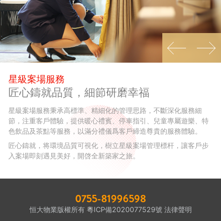
星級案場服務
匠心鑄就品質，細節研磨幸福
星級案場服務秉承高標準、精細化的管理思路，不斷深化服務細
節，注重客戶體驗，提供暖心禮賓、停車指引、兒童專屬遊樂、特
色飲品及茶點等服務，以滿分禮儀爲客戶締造尊貴的服務體驗。
匠心鑄就，将環境品質可視化，樹立星級案場管理標杆，讓客戶步
入案場即刻遇見美好，開啓全新築家之旅。
0755-81996598
恒大物業版權所有
粵ICP備2020077529號
法律聲明