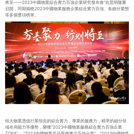
将至——2023中國物業綜合實力百強企業研究發布會”在昆明隆重
召開，同期揭曉2023中國物業服務企業綜合實力百強、各細分業態
等多個獎項榜單。
恒大物業憑借行業領先的綜合實力，專業的服務力，精準的細分領
域布局能力等優勢，榮獲“2023中國物業服務綜合實力百強企業
TOP4”、 “2023中國物業高品質服務力百強企業”、“2023中國物業