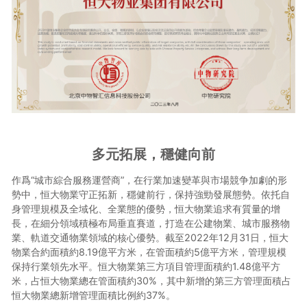
多元拓展，穩健向前
作爲“城市綜合服務運營商”，在行業加速變革與市場競争加劇的形
勢中，恒大物業守正拓新，穩健前行，保持強勁發展態勢。依托自
身管理規模及全域化、全業態的優勢，恒大物業追求有質量的增
長，在細分領域積極布局垂直賽道，打造在公建物業、城市服務物
業、軌道交通物業領域的核心優勢。截至2022年12月31日，恒大
物業合約面積約8.19億平方米，在管面積約5億平方米，管理規模
保持行業領先水平。恒大物業第三方項目管理面積約1.48億平方
米，占恒大物業總在管面積約30%，其中新增的第三方管理面積占
恒大物業總新增管理面積比例約37%。