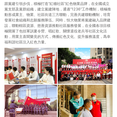
跟黨建引領步伐，積極打造“紅穗社區”紅色物業品牌，在全國成立
黨支部及黨群組織，建立黨建陣地，通過“1236”工作機制，積極推
動形成業主、物業、社區街道三方聯動，完善共建聯動機制，培育
發展社會組織和志願服務隊伍。同時，恒大物業将黨建融入品牌建
設，聯動轄區資源、慈善資源推動社區服務發展，在全國各項目積
極開展了包括軍訓夏令營、唱紅歌、關懷退役老兵等社區文化活
動，用業主喜聞樂見的方式，傳播紅色文化、提升服務溫度，爲幸
福和諧社區注入紅色力量。