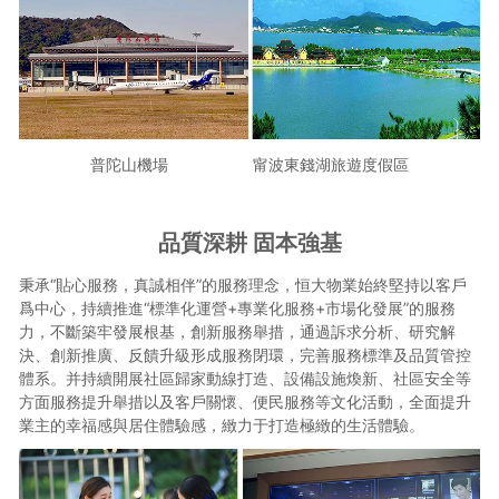
普陀山機場 甯波東錢湖旅遊度假區
品質深耕 固本強基
秉承“貼心服務，真誠相伴”的服務理念，恒大物業始終堅持以客戶
爲中心，持續推進“標準化運營+專業化服務+市場化發展”的服務
力，不斷築牢發展根基，創新服務舉措，通過訴求分析、研究解
決、創新推廣、反饋升級形成服務閉環，完善服務標準及品質管控
體系。并持續開展社區歸家動線打造、設備設施煥新、社區安全等
方面服務提升舉措以及客戶關懷、便民服務等文化活動，全面提升
業主的幸福感與居住體驗感，緻力于打造極緻的生活體驗。