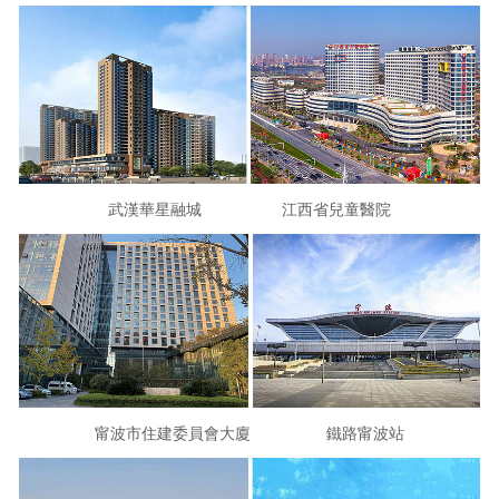
武漢華星融城 江西省兒童醫院
甯波市住建委員會大廈 鐵路甯波站